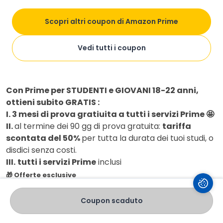
te
Fast Delivery: consegna premium inclusa
su
milioni di prodotti! 😍
Scopri altri coupon di Amazon Prime
E in più
solo fino al 10 luglio un codice sconto
esclusivo del 25%
su un ampia gamma di prodotti
Vedi tutti i coupon
sullo store online di Sportland.
Dall'8 all'11 luglio potrai accedere ai Prime Day!!
Con Prime per STUDENTI e GIOVANI 18-22 anni,
ottieni subito GRATIS :
I. 3 mesi di prova gratiuita a tutti i servizi Prime 🤩
II.
al termine dei 90 gg di prova gratuita:
tariffa
scontata del 50%
per tutta la durata dei tuoi studi, o
disdici senza costi.
III.
tutti i servizi Prime
inclusi
🎁 Offerte esclusive
⚽️
UEFA Champions League
🎬
Prime Video
Coupon scaduto
🎮
Prime Gaming