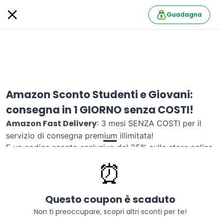
Guadagna
Amazon Sconto Studenti e Giovani:
consegna in 1 GIORNO senza COSTI!
Amazon Fast Delivery
: 3 mesi SENZA COSTI per il
servizio di consegna premium illimitata!
E un codice sconto esclusivo del 25% sullo store online
Sportland.
⏰
Amazon Prime
Segui
14628 follower
Questo coupon è scaduto
Informazioni
Non ti preoccupare, scopri altri sconti per te!
Iscriviti a
Prime Student per 3 mesi senza costi
, per