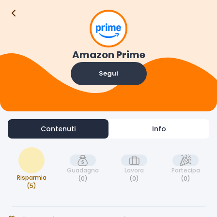
Contenuti
Info
Amazon Prime
Segui
Contenuti
Info
Guadagna
Lavora
Partecipa
Risparmia
(0)
(0)
(0)
(5)