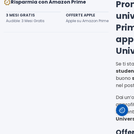
Risparmia con Amazon Prime
Pro
uni
3 MESI GRATIS
OFFERTE APPLE
SCO
Audible: 3 Mesi Gratis
Apple su Amazon Prime: Sconti Studenti!
I vos
Pri
app
Uni
Se ti s
student
buono
nel pos
Dai un’
approfi
Student
Univers
Offe