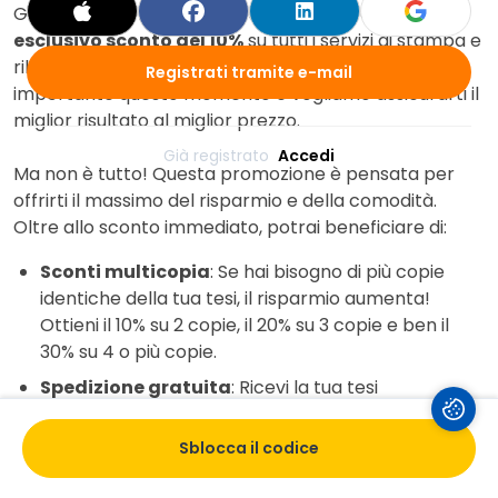
Grazie a UniversityBox e Tesissima, puoi ottenere un
esclusivo sconto del 10%
su tutti i servizi di stampa e
rilegatura della tua tesi. Sappiamo quanto sia
Registrati tramite e-mail
importante questo momento e vogliamo assicurarti il
miglior risultato al miglior prezzo.
Già registrato 
Accedi
Ma non è tutto! Questa promozione è pensata per
offrirti il massimo del risparmio e della comodità.
Oltre allo sconto immediato, potrai beneficiare di:
Sconti multicopia
: Se hai bisogno di più copie
identiche della tua tesi, il risparmio aumenta!
Ottieni il 10% su 2 copie, il 20% su 3 copie e ben il
30% su 4 o più copie.
Spedizione gratuita
: Ricevi la tua tesi
comodamente a casa tua, in Italia e in tutta
l'Unione Europea, senza costi aggiuntivi.
Sblocca il codice
Non lasciare nulla al caso per la tua tesi. Scegli la