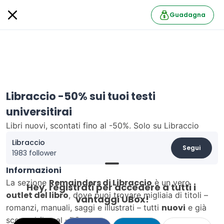
Guadagna
Libraccio -50% sui tuoi testi
universitirai
Libri nuovi, scontati fino al -50%. Solo su Libraccio
Libraccio
Segui
1983 follower
Informazioni
Remainders di Libraccio
La sezione
è un vero
Hey, registrati per accedere a tutti i 
outlet del libro
, dove puoi trovare migliaia di titoli –
vantaggi UBox!
nuovi
romanzi, manuali, saggi e illustrati – tutti
e già
-50%
scontati fino al
.