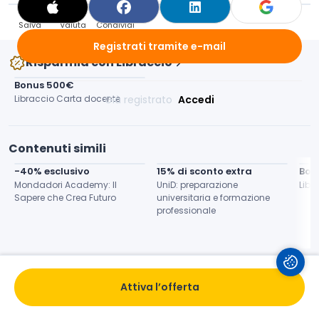
Salva
Valuta
Condividi
Registrati tramite e-mail
Risparmia con Libraccio
Bonus 500€
Libraccio Carta docente
Già registrato 
Accedi
Contenuti simili
-40% esclusivo
15% di sconto extra
Bon
Mondadori Academy: Il 
UniD: preparazione 
Libr
Sapere che Crea Futuro
universitaria e formazione 
professionale
Attiva l’offerta