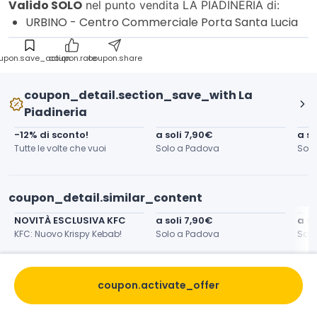
Valido SOLO
nel punto vendita LA PIADINERIA di:
URBINO - Centro Commerciale Porta Santa Lucia
upon.save_action
coupon.rate
coupon.share
coupon_detail.section_save_with La
Piadineria
-12% di sconto!
a soli 7,90€
a so
Tutte le volte che vuoi
Solo a Padova
Solo
coupon_detail.similar_content
NOVITÀ ESCLUSIVA KFC
a soli 7,90€
a so
KFC: Nuovo Krispy Kebab!
Solo a Padova
Solo
coupon.activate_offer