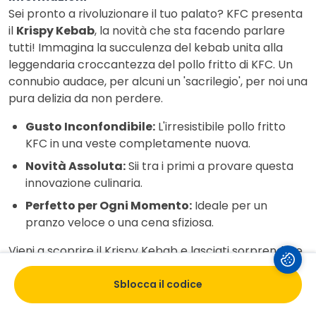
Sei pronto a rivoluzionare il tuo palato? KFC presenta
il
Krispy Kebab
, la novità che sta facendo parlare
tutti! Immagina la succulenza del kebab unita alla
leggendaria croccantezza del pollo fritto di KFC. Un
connubio audace, per alcuni un 'sacrilegio', per noi una
pura delizia da non perdere.
Gusto Inconfondibile:
L'irresistibile pollo fritto
KFC in una veste completamente nuova.
Novità Assoluta:
Sii tra i primi a provare questa
innovazione culinaria.
Perfetto per Ogni Momento:
Ideale per un
pranzo veloce o una cena sfiziosa.
Vieni a scoprire il Krispy Kebab e lasciati sorprendere
da questa esplosione di sapori!
Sblocca il codice
Istruzioni di utilizzo