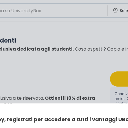
udenti
clusiva dedicata agli studenti.
Cosa aspetti? Copia e inc
Condivi
usiva a te riservata.
Ottieni il 10% di extra
amici. 
iscritta
ibili.
y, registrati per accedere a tutti i vantaggi UB