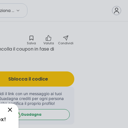
Seleziona città
Salva
Valuta
Condividi
olla il coupon in fase di
Sblocca il codice
di il link con un messaggio ai tuoi 
Guadagna crediti per ogni persona 
 che certifica il proprio profilo!
Guadagna
ox!