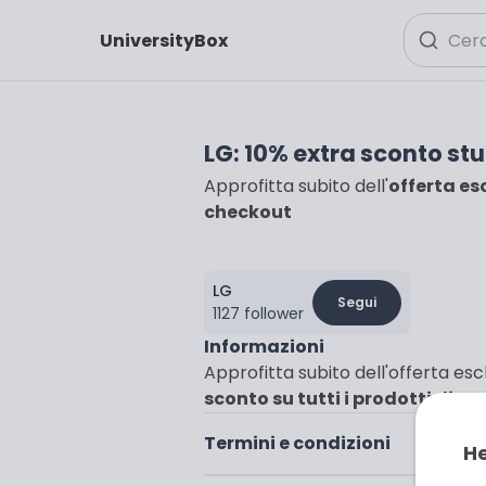
UniversityBox
LG: 10% extra sconto st
Approfitta subito dell'
offerta es
checkout
LG
Segui
1127 follower
Informazioni
Approfitta subito dell'offerta escl
sconto su tutti i prodotti dispon
Termini e condizioni
He