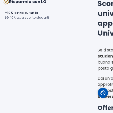
Risparmia con LG
Sco
univ
-10% extra su tutto
LG: 10% extra sconto studenti
app
Uni
Se ti s
student
buono
posto g
Dai un’
approfi
propost
Univers
Offer