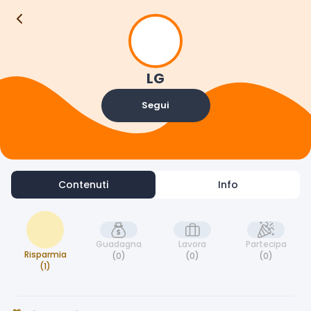
Contenuti
Info
LG
Segui
Contenuti
Info
Guadagna
Lavora
Partecipa
Risparmia
(0)
(0)
(0)
(1)