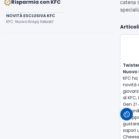
Risparmia con KFC
catena s
speciali
NOVITÀ ESCLUSIVA KFC
KFC: Nuovo Krispy Kebab!
Articol
Twister
Nuovo 
KFC ha 
novità 
giovani
di KFC,
Gen Z! 
disponi
un’oppo
gustare
sapori u
Cheese