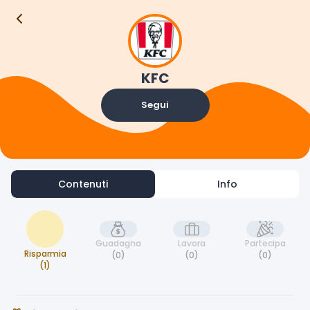
Contenuti
Info
KFC
Segui
Contenuti
Info
Guadagna
Lavora
Partecipa
Risparmia
(0)
(0)
(0)
(1)