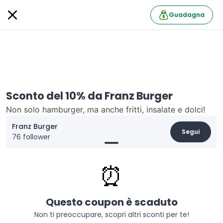
Guadagna
Sconto del 10% da Franz Burger
Non solo hamburger, ma anche fritti, insalate e dolci!
Franz Burger
Segui
76 follower
Informazioni
⏰
10% discount on the entire menu at Franz Burger. Upon
presentation of Ied ID or equivalent, a 10% discount on
the total receipt will be given at the checkout before
Questo coupon è scaduto
payment.
Non ti preoccupare, scopri altri sconti per te!