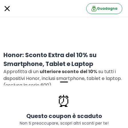
Guadagna
Honor: Sconto Extra del 10% su
Smartphone, Tablet e Laptop
Approfitta di un
ulteriore sconto del 10%
su tutti i
dispositivi Honor, inclusi smartphone, tablet e laptop.
(esclusa la serie 600)
⏰
Goditi anche la spedizione gratuita per ordini superiori
a 99,90 €.
Questo coupon è scaduto
SBLOCCA IL CODICE E USALO NEL CARRELLO.
Non ti preoccupare, scopri altri sconti per te!
HONOR