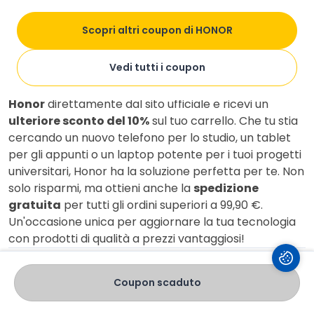
Segui
2297 follower
Scopri altri coupon di HONOR
Informazioni
Scopri il mondo della tecnologia avanzata con Honor
Vedi tutti i coupon
e approfitta di un'offerta imperdibile! Acquista
smartphone, tablet, laptop e altri dispositivi
Honor
direttamente dal sito ufficiale e ricevi un
ulteriore sconto del 10%
sul tuo carrello. Che tu stia
cercando un nuovo telefono per lo studio, un tablet
per gli appunti o un laptop potente per i tuoi progetti
universitari, Honor ha la soluzione perfetta per te. Non
solo risparmi, ma ottieni anche la
spedizione
gratuita
per tutti gli ordini superiori a 99,90 €.
Un'occasione unica per aggiornare la tua tecnologia
con prodotti di qualità a prezzi vantaggiosi!
Istruzioni di utilizzo
Coupon scaduto
Termini e condizioni