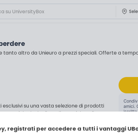
 perdere
 tanto altro da Unieuro a prezzi speciali. Offerte a tempo 
Condivi
 esclusivi su una vasta selezione di prodotti
amici. 
iscritta
, uno dei principali retailer tech in Italia.
rtphone, un laptop per lo studio, cuffie, tablet
y, registrati per accedere a tutti i vantaggi UB
i offerte a prezzi riservati.