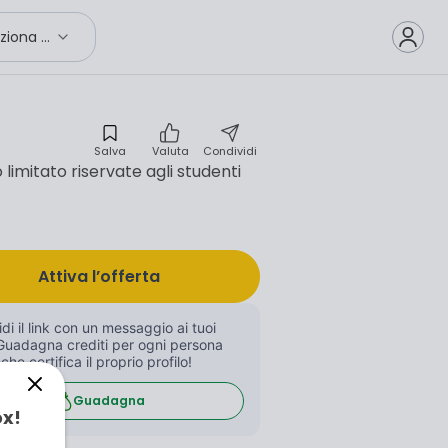
Seleziona città
Salva
Valuta
Condividi
limitato riservate agli studenti
Attiva l’offerta
di il link con un messaggio ai tuoi 
Guadagna crediti per ogni persona 
 che certifica il proprio profilo!
Guadagna
ox!