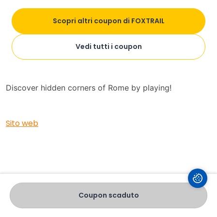
Scopri angoli nascosti di Roma giocando!
Scopri altri coupon di FOXTRAIL
ENG
Vedi tutti i coupon
a special 10% discount on
Universitybox students,
the ticket price from Foxtrail!
Discover hidden corners of Rome by playing!
Sito web
Coupon scaduto