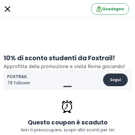
Guadagna
10% di sconto studenti da Foxtrail!
Approfitta della promozione e visita Roma giocando!
FOXTRAIL
Segui
78 follower
Informazioni
⏰
ITA
sconto
Gli studenti universitybox avranno uno
speciale del 10% sul prezzo del biglietto da
Questo coupon è scaduto
Foxtrail!
Non ti preoccupare, scopri altri sconti per te!