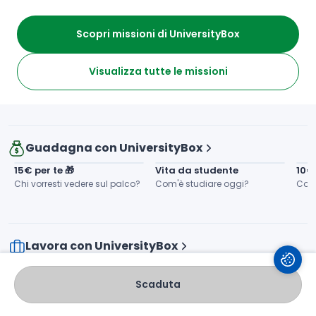
Salva
Valuta
Condividi
Scopri missioni di UniversityBox
Risparmia con UniversityBox
Visualizza tutte le missioni
CONSULENZA GRATUITA
Certificazione Parità di 
Recupera Anni Scolastici: 
Genere
Consulenza Gratis!
Guadagna con UniversityBox
15€ per te 🎁
Vita da studente
10€
Chi vorresti vedere sul palco?
Com'è studiare oggi?
Com
Lavora con UniversityBox
City Leader
Digital Account Intern
Amb
Scaduta