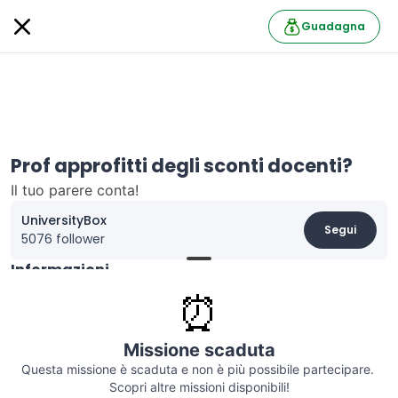
Guadagna
Prof approfitti degli sconti docenti?
Il tuo parere conta!
UniversityBox
Segui
5076 follower
Informazioni
📚 Sei un docente? Stiamo raccogliendo opinioni
⏰
sull’uso degli sconti dedicati alla tua categoria.
💬 Dicci se li conosci, li usi e cosa ne pensi: bastano
Missione scaduta
pochi minuti per contribuire a un’indagine utile a tutta la
Questa missione è scaduta e non è più possibile partecipare. 
community!
Scopri altre missioni disponibili!