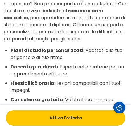
recuperare? Non preoccuparti, c'è una soluzione! Con
il nostro servizio dedicato al
recupero anni
scolastici
, puoi riprendere in mano il tuo percorso di
studi e raggiungere il diploma. Offriamo un supporto
personalizzato per aiutarti a superare le difficoltà e a
prepararti al meglio per gli esami.
Piani di studio personalizzati
: Adattati alle tue
esigenze e al tuo ritmo.
Docenti qualificati
: Esperti nelle materie per un
apprendimento efficace.
Flessibilità oraria
: Lezioni compatibili con i tuoi
impegni.
Consulenza gratuita
: Valuta il tuo percorso
senza impegno.
Non rimandare il tuo futuro, inizia oggi stesso il tuo
Attiva l’offerta
percorso di recupero!