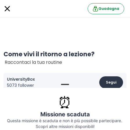
Guadagna
Come vivi il ritorno a lezione?
Raccontaci la tua routine
UniversityBox
Segui
5073 follower
Informazioni
⏰
È tempo di rientrare in aula! 📚
Dicci come affronti il
Back to study
e
ricevi subito
Missione scaduta
un buono da 5€ per iniziare l’anno alla grande!
✨
Questa missione è scaduta e non è più possibile partecipare. 
Scopri altre missioni disponibili!
Salva
Valuta
Condividi