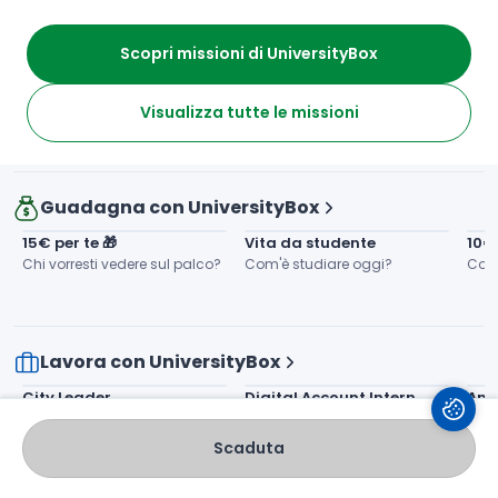
Risparmia con UniversityBox
Scopri missioni di UniversityBox
CONSULENZA GRATUITA
Certificazione Parità di 
Recupera Anni Scolastici: 
Genere
Visualizza tutte le missioni
Consulenza Gratis!
Guadagna con UniversityBox
15€ per te 🎁
Vita da studente
10€
Chi vorresti vedere sul palco?
Com'è studiare oggi?
Com
Lavora con UniversityBox
City Leader
Digital Account Intern
Amb
Scaduta