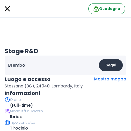
Guadagna
Stage R&D
Brembo
Segui
Luogo e accesso
Mostra mappa
Stezzano (BG), 24040, Lombardy, Italy
Informazioni
Orario
(Full-time)
Modalità di lavoro
Ibrido
Tipo contratto
Tirocinio