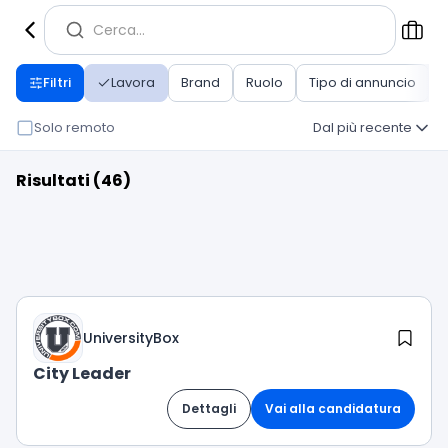
Cerca...
Filtri
Lavora
Brand
Ruolo
Tipo di annuncio
Solo remoto
Dal più recente
Risultati (46)
UniversityBox
City Leader
Dettagli
Vai alla candidatura