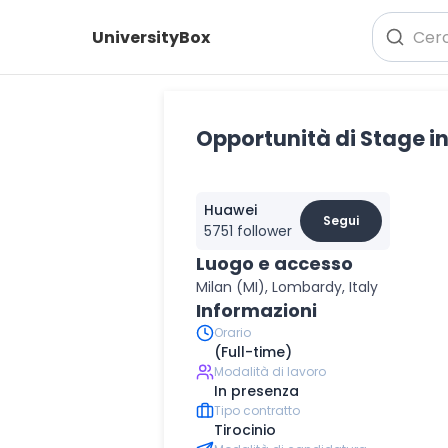
UniversityBox
Opportunità di Stage in
Huawei
Segui
5751 follower
Luogo e accesso
Milan (MI), Lombardy, Italy
Informazioni
Orario
(Full-time)
Modalità di lavoro
In presenza
Tipo contratto
Tirocinio