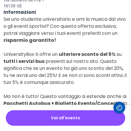
16139 GE
Informazioni
Sei uno studente universitario e ami la musica dal vivo
o gli eventi sportivi? Con questa offerta esclusiva,
potrai viaggiare verso i tuoi eventi preferiti con un
risparmio garantito!
UniversityBox ti offre un
ulteriore sconto del 5%
su
tutti i servizi bus
presenti sul nostro sito. Questo
significa che se un evento ha già uno sconto del 20%,
tu ne avrai uno del 25%! E se non ci sono sconti attivi, il
tuo 5% è comunque assicurato.
Ma non è tutto! Questo vantaggio si estende anche ai
Pacchetti Autobus + Biglietto Evento/Concerto
, la
soluzione più comoda e conveniente per non perderti
nulla. Immagina di seguire il tuo artista del cuore,
Vai all'evento
come
Olly
nel suo 'Tutta la Vita Tour 2025/2026', o di