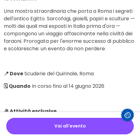
Una mostra straordinaria che porta a Roma i segreti
dell'antico Egitto. Sarcofagi, gioielli, papiri e sculture —
molti dei quali mai esposti in Italia prima d'ora —
compongono un viaggio affascinante nella civiltà dei
faraoni. Prorogata per l'enorme successo di pubblico
e scolaresche: un evento da non perdere.
📍 Dove
Scuderie del Quirinale, Roma
🗓 Quando
In corso fino al 14 giugno 2026
🎉 Attività esclusive
Esposizione di sarcofagi, gioielli, papiri e sculture
Vai all'evento
inedite in Italia, percorso tematico sull'antico Egitto,
ingresso gratuito under 18 e prima domenica del