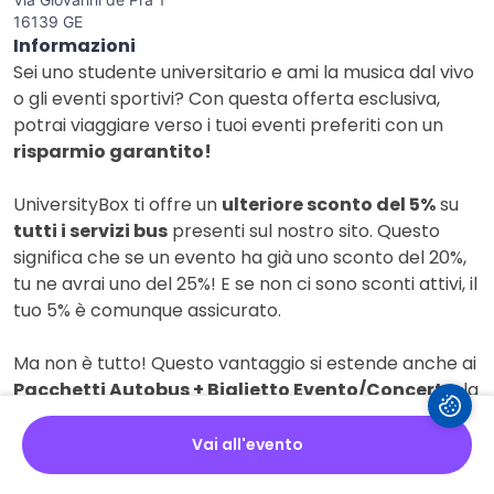
16139 GE
Informazioni
Sei uno studente universitario e ami la musica dal vivo
o gli eventi sportivi? Con questa offerta esclusiva,
potrai viaggiare verso i tuoi eventi preferiti con un
risparmio garantito!
UniversityBox ti offre un
ulteriore sconto del 5%
su
tutti i servizi bus
presenti sul nostro sito. Questo
significa che se un evento ha già uno sconto del 20%,
tu ne avrai uno del 25%! E se non ci sono sconti attivi, il
tuo 5% è comunque assicurato.
Ma non è tutto! Questo vantaggio si estende anche ai
Pacchetti Autobus + Biglietto Evento/Concerto
, la
soluzione più comoda e conveniente per non perderti
nulla. Immagina di seguire il tuo artista del cuore,
Vai all'evento
come
Olly
nel suo 'Tutta la Vita Tour 2025/2026', o di