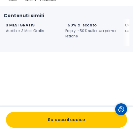
Salva
Valuta
Condividi
Contenuti simili
3 MESI GRATIS
-50% di sconto
Cert
Audible: 3 Mesi Gratis
Preply: -50% sulla tua prima 
Gen
lezione
Sblocca il codice