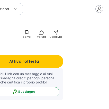
Seleziona città
Salva
Valuta
Condividi
Attiva l’offerta
di il link con un messaggio ai tuoi 
Guadagna crediti per ogni persona 
 che certifica il proprio profilo!
Guadagna