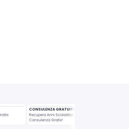
CONSULENZA GRATUITA
FINO AL 50% DI SCO
Gratis
Recupera Anni Scolastici: 
GitMind: Risparmia fino a
Consulenza Gratis!
50%