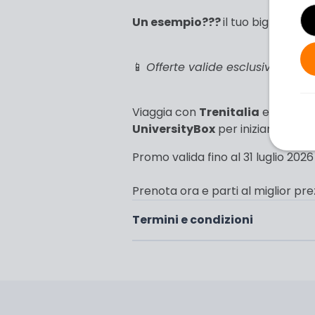
Un esempio???
il tuo biglietto da
📱
Offerte valide esclusivament
Viaggia con
Trenitalia
e
Italo
e 
UniversityBox
per iniziare a risp
Promo valida fino al 31 luglio 2026
Prenota ora e parti al miglior pre
Termini e condizioni