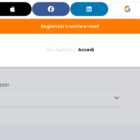
8,90€ a soli 0,90€
(90% di sconto!!)
Registrati tramite e-mail
e su App Trip.com
approfitta delle promozioni disponibili grazie a
Già registrato 
Accedi
armiare sui trasporti.
zzo!