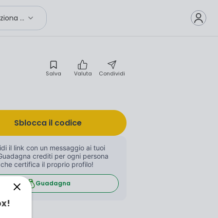
Seleziona città
Salva
Valuta
Condividi
Sblocca il codice
di il link con un messaggio ai tuoi 
Guadagna crediti per ogni persona 
 che certifica il proprio profilo!
Guadagna
ox!