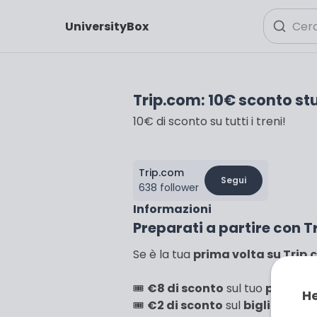
UniversityBox
Trip.com: 10€ sconto st
10€ di sconto su tutti i treni!
Trip.com
Segui
638 follower
Informazioni
Preparati a partire con 
Se è la tua
prima volta su Trip
🎟️
€8 di sconto
sul tuo
primo acq
He
🎟️
€2 di sconto
sul
biglietto su