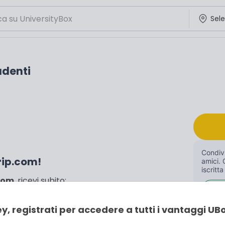
udenti
Condivi
Trip.com!
amici. 
iscritta
.com
, ricevi subito:
uisto di biglietti del treno in Italia
y, registrati per accedere a tutti i vantaggi UB
ccessivo