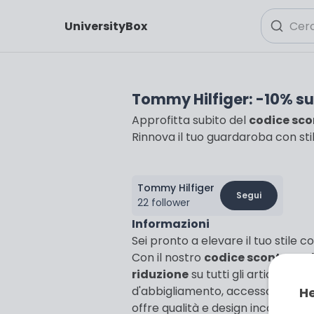
UniversityBox
Tommy Hilfiger: -10% su t
Approfitta subito del
codice sco
Rinnova il tuo guardaroba con sti
Tommy Hilfiger
Segui
22 follower
Informazioni
Sei pronto a elevare il tuo stile
Con il nostro
codice sconto esc
riduzione
su tutti gli articoli a
d'abbigliamento, accessori alla 
He
offre qualità e design inconfondib