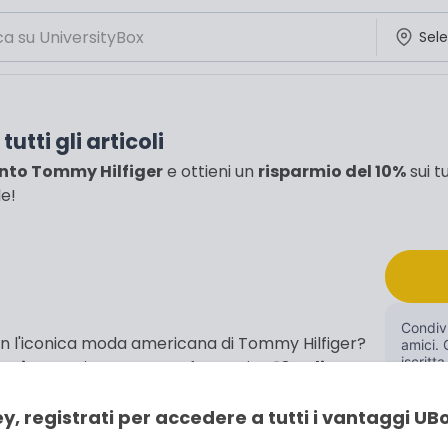
utti gli articoli
nto Tommy Hilfiger
e ottieni un
risparmio del 10%
sui t
le!
Condivi
 con l'iconica moda americana di Tommy Hilfiger?
amici. 
iscritta
lusivo
, puoi ottenere un fantastico
10% di
 prezzo pieno. Che tu stia cercando un nuovo capo
moda o calzature di tendenza, Tommy Hilfiger
y, registrati per accedere a tutti i vantaggi UB
ili. Non perdere l'occasione di aggiungere un