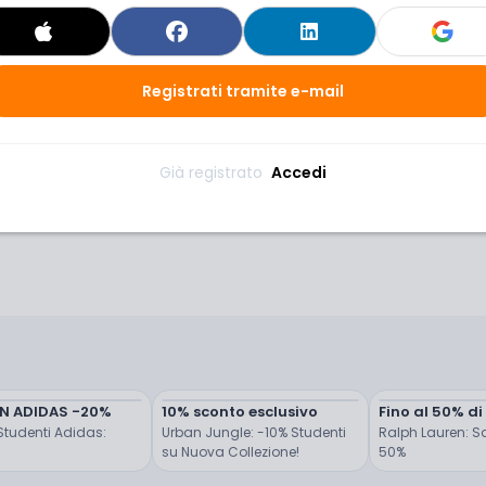
ook, approfittando di questa offerta imperdibile
Registrati tramite e-mail
Già registrato 
Accedi
N ADIDAS -20%
10% sconto esclusivo
Fino al 50% 
tudenti Adidas: 
Urban Jungle: -10% Studenti 
Ralph Lauren: Sal
su Nuova Collezione!
50%