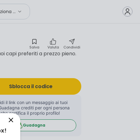
Seleziona città
Salva
Valuta
Condividi
uoi capi preferiti a prezzo pieno.
Sblocca il codice
di il link con un messaggio ai tuoi 
Guadagna crediti per ogni persona 
 che certifica il proprio profilo!
Guadagna
ox!