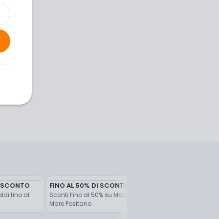
di SCONTO
FINO AL 50% DI SCONTO
Sconti fino a 100 €
di fino al 
Sconti Fino al 50% su Moda 
Il tuo upgrade di stagio
Mare Positano
firmato Michael Kors