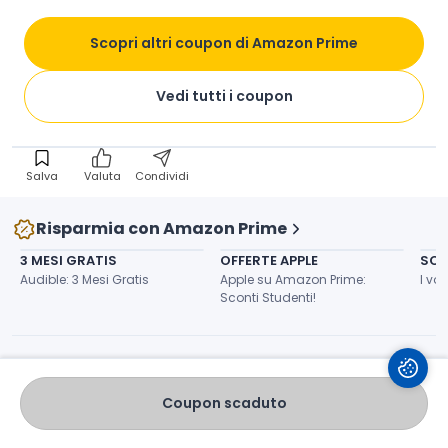
Student!
Scopri altri coupon di Amazon Prime
Istruzioni di utilizzo
Vedi tutti i coupon
Termini e condizioni
Salva
Valuta
Condividi
Risparmia con Amazon Prime
3 MESI GRATIS
OFFERTE APPLE
SCO
Audible: 3 Mesi Gratis
Apple su Amazon Prime: 
I vos
Sconti Studenti!
Articoli di Amazon Prime
Coupon scaduto