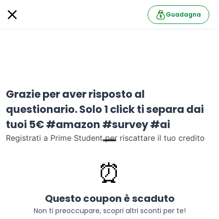
Guadagna
Grazie per aver risposto al
questionario. Solo 1 click ti separa dai
tuoi 5€ #amazon #survey #ai
Registrati a Prime Student per riscattare il tuo credito
UniversityBox di 5 euro.
⏰
Amazon Prime
Segui
14621 follower
Informazioni
Questo coupon è scaduto
Ultimo passaggio per ottenere il tuo credito di 5 euro:
Non ti preoccupare, scopri altri sconti per te!
registrati alla prova gratuita di Amazon Prime