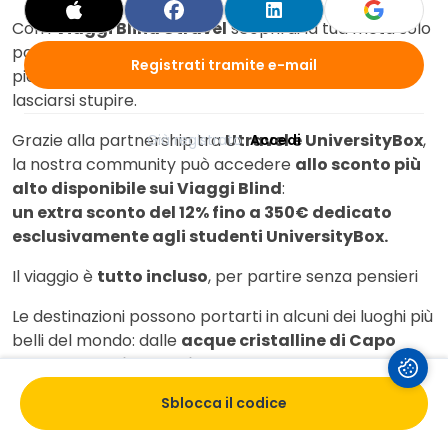
Con i
Viaggi Blind Utravel
scoprirai la tua meta solo
poco prima della partenza: un'esperienza unica e
Registrati tramite e-mail
piena di sorpresa, perfetta per chi ama viaggiare e
lasciarsi stupire.
Grazie alla partnership tra
Utravel e UniversityBox
,
Già registrato 
Accedi
la nostra community può accedere
allo sconto più
alto
disponibile sui Viaggi Blind
:
un extra sconto del 12% fino a 350€ dedicato
esclusivamente agli studenti UniversityBox.
Il viaggio è
tutto incluso
, per partire senza pensieri
Le destinazioni possono portarti in alcuni dei luoghi più
belli del mondo: dalle
acque cristalline di Capo
Verde
, alle
spiagge di Fuerteventura
, fino alla
barriera corallina dell'Egitto
.
Sblocca il codice