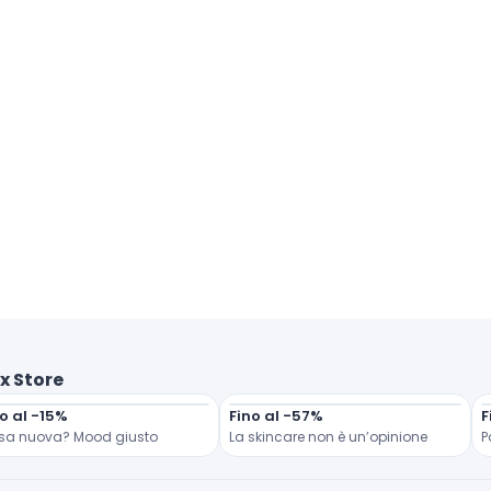
x Store
o al -15%
Fino al -57%
F
sa nuova? Mood giusto
La skincare non è un’opinione
P