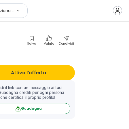
Seleziona città
Salva
Valuta
Condividi
Attiva l’offerta
di il link con un messaggio ai tuoi 
Guadagna crediti per ogni persona 
 che certifica il proprio profilo!
Guadagna