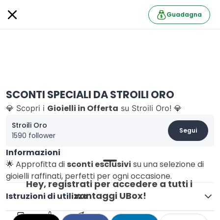
Guadagna
SCONTI SPECIALI DA STROILI ORO
Gioielli in Offerta
💎 Scopri i
su Stroili Oro! 💎
Stroili Oro
Segui
1590 follower
Informazioni
🌟 Approfitta di
sconti esclusivi
su una selezione di
gioielli raffinati, perfetti per ogni occasione.
Hey, registrati per accedere a tutti i 
vantaggi UBox!
Istruzioni di utilizzo