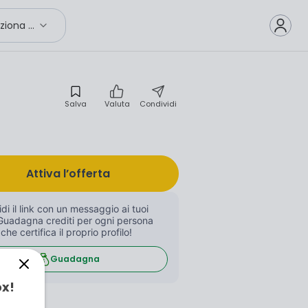
Seleziona città
Salva
Valuta
Condividi
Attiva l’offerta
di il link con un messaggio ai tuoi 
Guadagna crediti per ogni persona 
 che certifica il proprio profilo!
Guadagna
ox!