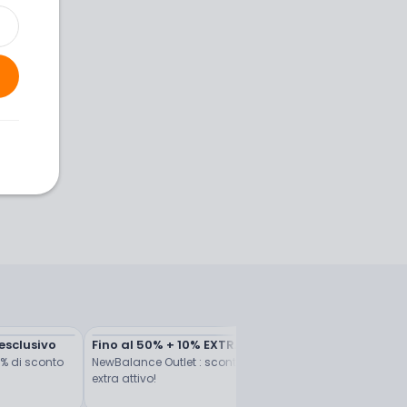
esclusivo
Fino al 50% + 10% EXTRA
SCONTO FINO ALL'80%
 di sconto 
NewBalance Outlet : sconto 
SPORT
extra attivo!
Fino all'80% su Private Sp
Shop!