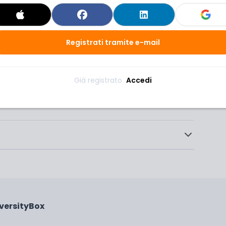
tita dal più grande tour operator italiano.
Registrati tramite e-mail
iversityBox su whatsapp per restare sempre
azioni più amate dai tuoi coetanei, le offerte
Già registrato 
Accedi
igli di viaggio.
iversityBox