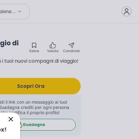
Seleziona città
gio di
Salva
Valuta
Condividi
 tuoi nuovi compagni di viaggio!
Scopri Ora
di il link con un messaggio ai tuoi 
Guadagna crediti per ogni persona 
 che certifica il proprio profilo!
Guadagna
ox!