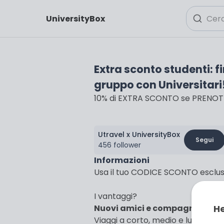
UniversityBox
Extra sconto studenti: f
gruppo con Universitari
10% di EXTRA SCONTO se PRENOTI O
Utravel x UniversityBox
Segui
456 follower
Informazioni
Usa il tuo CODICE SCONTO esclusivo
I vantaggi?
Nuovi amici e compagni di av
He
Viaggi a corto, medio e lungo ragg