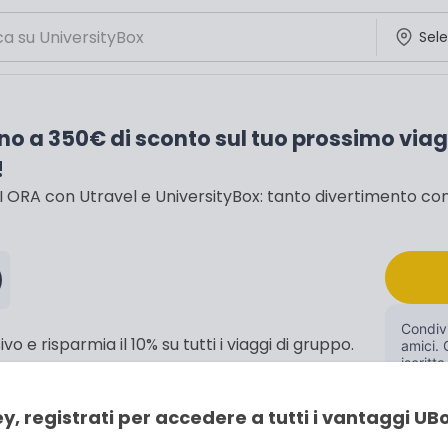
ino a 350€ di sconto sul tuo prossimo viag
!
RA con Utravel e UniversityBox: tanto divertimento con i
Condivi
 e risparmia il 10% su tutti i viaggi di gruppo.
amici. 
iscritta
ventura.
y, registrati per accedere a tutti i vantaggi UB
io, per tutte le tasche.