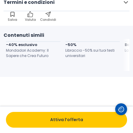
Termini e condizioni
Salva
Valuta
Condividi
Contenuti simili
-40% esclusivo
-50%
Bon
Mondadori Academy: Il 
Libraccio -50% sui tuoi testi 
La F
Sapere che Crea Futuro
universitari
Attiva l’offerta