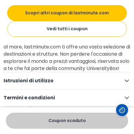
stretto? Con UniversityBox e lastminute.com, la tua
prossima avventura è più vicina che mai! Approfitta di
Scopri altri coupon di lastminute.com
un esclusivo
codice sconto di 25€
sui pacchetti Volo
+ Hotel e trasforma il tuo desiderio di viaggiare in
Vedi tutti i coupon
realtà. Che tu stia pianificando un weekend
romantico, una fuga culturale o una settimana di relax
al mare, lastminute.com ti offre una vasta selezione di
destinazioni e strutture. Non perdere l'occasione di
esplorare il mondo a prezzi vantaggiosi, riservata solo
a te che fai parte della community UniversityBox!
Istruzioni di utilizzo
Termini e condizioni
Salva
Valuta
Condividi
Coupon scaduto
Contenuti simili