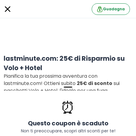
Guadagna
lastminute.com: 25€ di Risparmio su
Volo + Hotel
Pianifica la tua prossima avventura con
lastminute.com! Ottieni subito
25€ di sconto
sui
pacchetti Volo + Hotel, l'ideale per una fuga
indimenticabile.
⏰
lastminute.com
Segui
40 follower
Questo coupon è scaduto
Informazioni
Non ti preoccupare, scopri altri sconti per te!
Sogni una vacanza indimenticabile ma il budget è