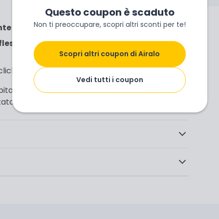
Questo coupon è scaduto
Non ti preoccupare, scopri altri sconti per te!
nte
in oltre 200 destinazioni globali.
lessibili
: locali, regionali o globali, da 1GB a dati
Scopri altri coupon di Airalo
 click, senza dover cambiare SIM fisica.
Vedi tutti i coupon
tanti e la ricerca di Wi-Fi pubblici. Con Airalo, la
ta di mano, per studio, lavoro o puro