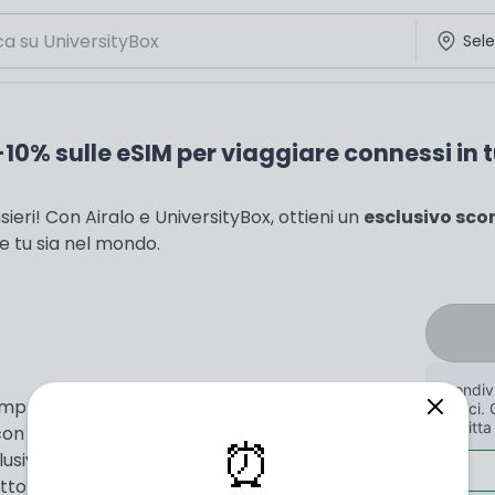
10% sulle eSIM per viaggiare connessi in tu
ieri! Con Airalo e UniversityBox, ottieni un
esclusivo sco
 tu sia nel mondo.
Condivi
sempre pronta? Non perdere l'occasione di
amici. 
iscritta
 con
Airalo
, il marketplace leader mondiale per le
⏰
lusiva, potrai ottenere un
risparmio del 10%
su
tetto massimo di 14$ di sconto. Airalo ti permette