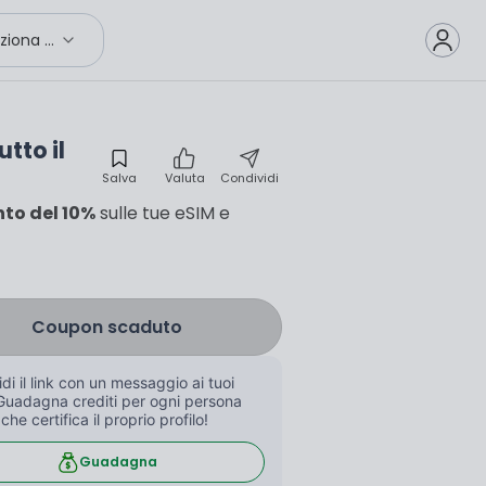
Seleziona città
tto il
Salva
Valuta
Condividi
nto del 10%
sulle tue eSIM e
Coupon scaduto
di il link con un messaggio ai tuoi 
Guadagna crediti per ogni persona 
 che certifica il proprio profilo!
Guadagna