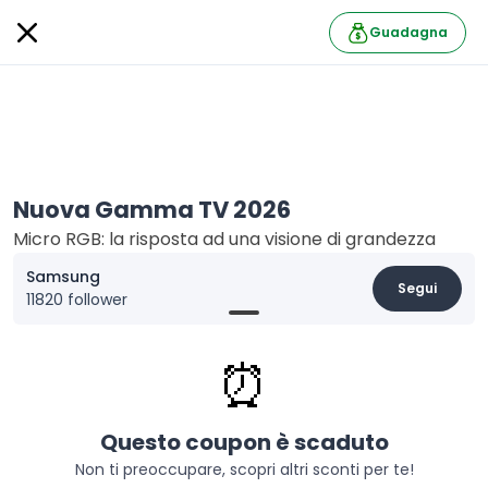
Guadagna
Nuova Gamma TV 2026
Micro RGB: la risposta ad una visione di grandezza
Samsung
Segui
11820 follower
Informazioni
⏰
Acquista ora la nuova gamma TV 2026. Samsung
Vision AI trasforma il tuo TV in un assistente
intelligente che capisce le tue esigenze e si adatta al
Questo coupon è scaduto
tuo stile di vita. Dai giochi più coinvolgenti alle serate
cinema indimenticabili, ogni momento diventa più
Non ti preoccupare, scopri altri sconti per te!