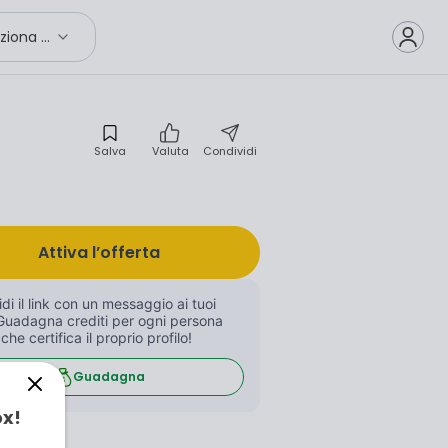
Seleziona città
Salva
Valuta
Condividi
Attiva l’offerta
di il link con un messaggio ai tuoi 
Guadagna crediti per ogni persona 
 che certifica il proprio profilo!
Guadagna
ox!