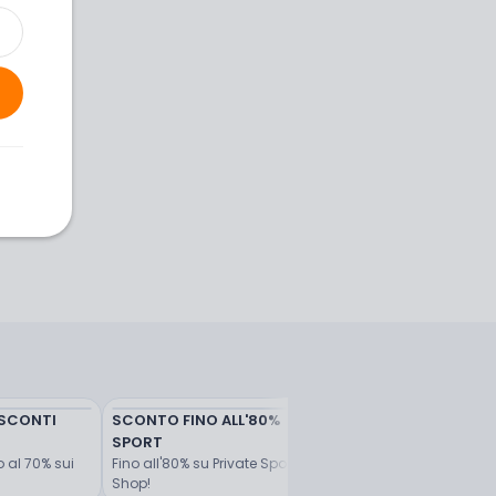
 SCONTI 
SCONTO FINO ALL'80% 
Fino al 50% di sconto
SPORT
Decathlon: fino al 50% di
sconto
al 70% sui 
Fino all'80% su Private Sport 
Shop!