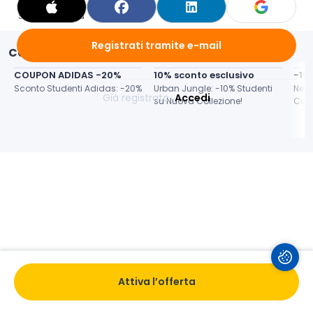
Salva
Valuta
Condividi
Registrati tramite e-mail
Contenuti simili
COUPON ADIDAS -20%
10% sconto esclusivo
-10
Sconto Studenti Adidas: -20%
Urban Jungle: -10% Studenti 
New 
Già registrato 
Accedi
su Nuova Collezione!
Coll
Attiva l’offerta