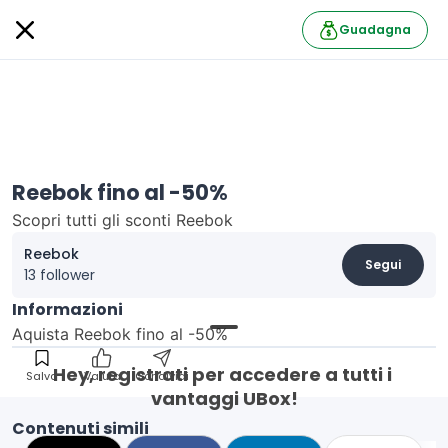
Guadagna
Reebok fino al -50%
Scopri tutti gli sconti Reebok
Reebok
Segui
13 follower
Informazioni
Aquista Reebok fino al -50%
Hey, registrati per accedere a tutti i 
Salva
Valuta
Condividi
vantaggi UBox!
Contenuti simili