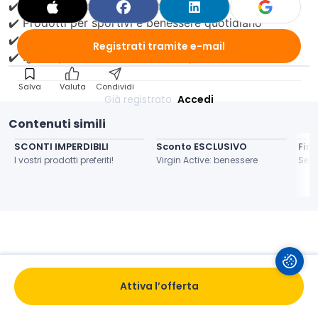
✔️ Cosmetici naturali e dermocosmesi
✔️ Prodotti per sportivi e benessere quotidiano
✔️ Farmaci da banco e dispositivi medici
Registrati tramite e-mail
✔️ Igiene personale e cura del corpo
Salva
Valuta
Condividi
Già registrato 
Accedi
Contenuti simili
SCONTI IMPERDIBILI
Sconto ESCLUSIVO
Fin
I vostri prodotti preferiti!
Virgin Active: benessere
Seph
Attiva l’offerta