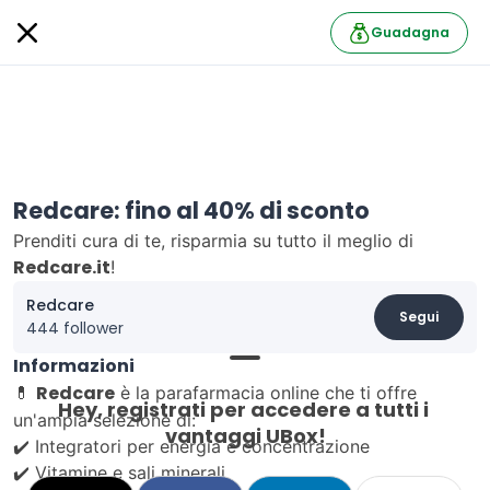
Guadagna
Redcare: fino al 40% di sconto
Prenditi cura di te, risparmia su tutto il meglio di
Redcare.it
!
Redcare
Segui
444 follower
Informazioni
Redcare
💊
è la parafarmacia online che ti offre
Hey, registrati per accedere a tutti i 
un'ampia selezione di:
vantaggi UBox!
✔️ Integratori per energia e concentrazione
✔️ Vitamine e sali minerali