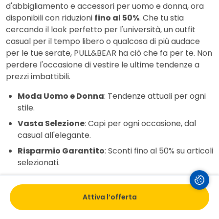
d'abbigliamento e accessori per uomo e donna, ora
disponibili con riduzioni
fino al 50%
. Che tu stia
cercando il look perfetto per l'università, un outfit
casual per il tempo libero o qualcosa di più audace
per le tue serate, PULL&BEAR ha ciò che fa per te. Non
perdere l'occasione di vestire le ultime tendenze a
prezzi imbattibili.
Moda Uomo e Donna
: Tendenze attuali per ogni
stile.
Vasta Selezione
: Capi per ogni occasione, dal
casual all'elegante.
Risparmio Garantito
: Sconti fino al 50% su articoli
selezionati.
Affrettati, l'offerta è valida solo per un periodo
limitato!
Attiva l’offerta
Istruzioni di utilizzo