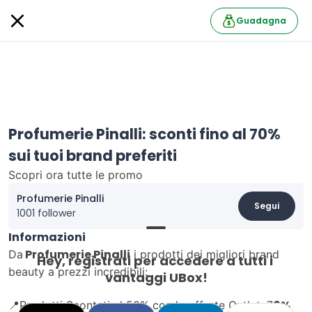
Guadagna
Profumerie Pinalli: sconti fino al 70%
sui tuoi brand preferiti
Scopri ora tutte le promo
Profumerie Pinalli
Segui
1001 follower
Informazioni
Profumerie Pinalli
Da
i prodotti dei migliori brand
Hey, registrati per accedere a tutti i 
beauty a prezzi incredibili:
vantaggi UBox!
0%
📍Prodotti Scontati al 50% con le offerte Outlet: 7