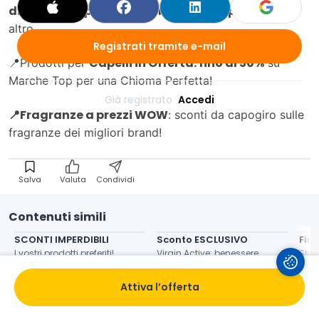
di sconto su profumi, creme, make up
, e molto
altro
Registrati tramite e-mail
Capelli in Offerta: fino al 50%
📍Prodotti per
su
Marche Top per una Chioma Perfetta!
Già registrato 
Accedi
📍Fragranze a prezzi WOW
: sconti da capogiro sulle
fragranze dei migliori brand!
Salva
Valuta
Condividi
Contenuti simili
SCONTI IMPERDIBILI
Sconto ESCLUSIVO
Fin
I vostri prodotti preferiti!
Virgin Active: benessere
Styl
up
Attiva l’offerta