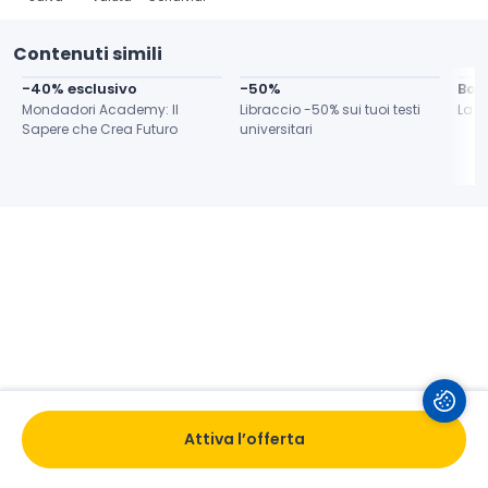
Contenuti simili
-40% esclusivo
-50%
Bon
Mondadori Academy: Il 
Libraccio -50% sui tuoi testi 
La F
Sapere che Crea Futuro
universitari
Attiva l’offerta