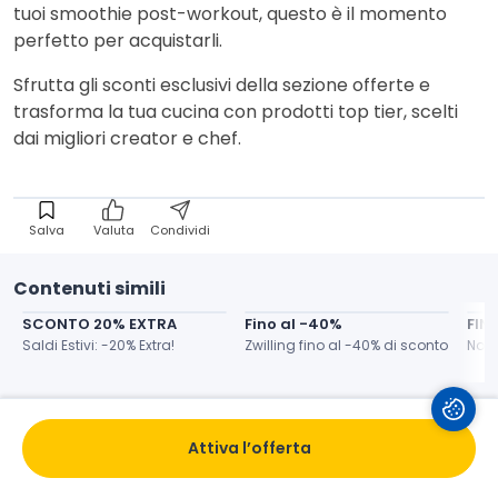
tuoi smoothie post-workout, questo è il momento
perfetto per acquistarli.
Sfrutta gli sconti esclusivi della sezione offerte e
trasforma la tua cucina con prodotti top tier, scelti
dai migliori creator e chef.
Salva
Valuta
Condividi
Contenuti simili
SCONTO 20% EXTRA
Fino al -40%
FIN
Saldi Estivi: -20% Extra!
Zwilling fino al -40% di sconto
Novi
Attiva l’offerta