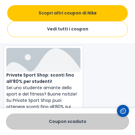
Istruzioni di utilizzo
Scopri altri coupon di Nike
Salva
Valuta
Condividi
Vedi tutti i coupon
Articoli di Nike
Private Sport Shop: sconti fino 
all’80% per studenti!
Sei uno studente amante dello 
sport e del fitness? Buone notizie! 
Su Private Sport Shop puoi 
ottenere sconti fino all’80% sui 
migliori brand di abbigliamento e 
attrezzatura sportiva. Scopri come 
Coupon scaduto
risparmiare su Nike, Superdry, 
Colmar, Reebok, Timberland e 