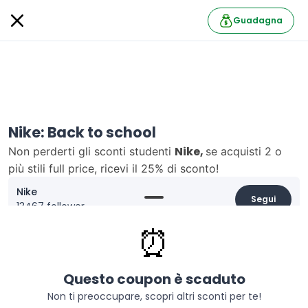
Guadagna
Nike: Back to school
Nike,
Non perderti gli sconti studenti
se acquisti 2 o
più stili full price, ricevi il 25% di sconto!
Nike
Segui
13467 follower
⏰
Informazioni
Sconti studenti esclusivi
su Nike! Inizia il tuo
inserendo
shopping, se acquisti 2 o più stili full price,
Questo coupon è scaduto
il codice esclusivo ricevi il 25% di sconto!
Non ti preoccupare, scopri altri sconti per te!