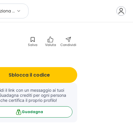
Seleziona città
Salva
Valuta
Condividi
Sblocca il codice
di il link con un messaggio ai tuoi 
Guadagna crediti per ogni persona 
 che certifica il proprio profilo!
Guadagna