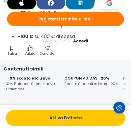
Più investi nel tuo stile, più il risparmio aumenta:
-25 €
su 175 € di spesa
Registrati tramite e-mail
-50 €
su 250 € di spesa
-100 €
su 400 € di spesa
Già registrato 
Accedi
Salva
Valuta
Condividi
Contenuti simili
-10% sconto esclusivo
COUPON ADIDAS -20%
10%
New Balance: Sconti Nuova 
Sconto Studenti Adidas: -20%
Urba
Collezione
su N
Attiva l’offerta