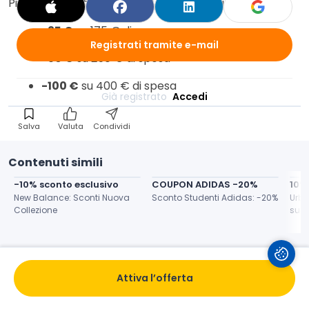
Più investi nel tuo stile, più il risparmio aumenta:
-25 €
su 175 € di spesa
Registrati tramite e-mail
-50 €
su 250 € di spesa
-100 €
su 400 € di spesa
Già registrato 
Accedi
Salva
Valuta
Condividi
Contenuti simili
-10% sconto esclusivo
COUPON ADIDAS -20%
10%
New Balance: Sconti Nuova 
Sconto Studenti Adidas: -20%
Urba
Collezione
su N
Attiva l’offerta