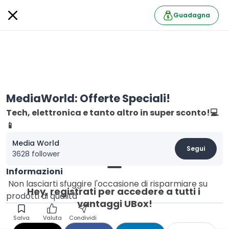
Guadagna
MediaWorld: Offerte Speciali!
Tech, elettronica e tanto altro in super sconto!💻
📱
Media World
Segui
3628 follower
Informazioni
Non lasciarti sfuggire l'occasione di risparmiare su
Hey, registrati per accedere a tutti i 
prodotti di qualità
vantaggi UBox!
Salva
Valuta
Condividi