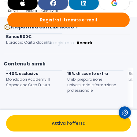
Salva
Valuta
Condividi
Registrati tramite e-mail
Risparmia con Libraccio
Bonus 500€
Libraccio Carta docente
Già registrato 
Accedi
Contenuti simili
-40% esclusivo
15% di sconto extra
Bon
Mondadori Academy: Il 
UniD: preparazione 
Libr
Sapere che Crea Futuro
universitaria e formazione 
professionale
Attiva l’offerta