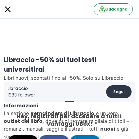
Guadagna
Libraccio -50% sui tuoi testi
universitirai
Libri nuovi, scontati fino al -50%. Solo su Libraccio
Libraccio
Segui
1983 follower
Informazioni
Remainders di Libraccio
La sezione
è un vero
Hey, registrati per accedere a tutti i 
outlet del libro
, dove puoi trovare migliaia di titoli –
vantaggi UBox!
nuovi
romanzi, manuali, saggi e illustrati – tutti
e già
-50%
scontati fino al
.